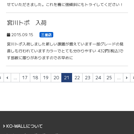
せていただきました。これを機に強傾斜にもトライしてください！
宮川トポ 入荷
2015.09.15
三重店
宮川トポ入荷しました新しい課題が増えています一部グレードの見
直しも行われていますカラーでとても分かりやすい 432円(税込)で
す部数に限りがありますのでお早めに
« 最初
‹ 前
(current)
次 ›
…
17
18
19
20
21
22
23
24
25
…
KO-WALLについて