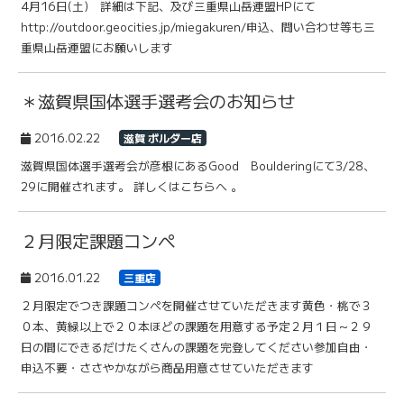
4月16日(土) 詳細は下記、及び三重県山岳連盟HPにて
http://outdoor.geocities.jp/miegakuren/申込、問い合わせ等も三
重県山岳連盟にお願いします
＊滋賀県国体選手選考会のお知らせ
2016.02.22
滋賀 ボルダー店
滋賀県国体選手選考会が彦根にあるGood Boulderingにて3/28、
29に開催されます。 詳しくはこちらへ 。
２月限定課題コンペ
2016.01.22
三重店
２月限定でつき課題コンペを開催させていただきます黄色・桃で３
０本、黄緑以上で２０本ほどの課題を用意する予定２月１日～２９
日の間にできるだけたくさんの課題を完登してください参加自由・
申込不要・ささやかながら商品用意させていただきます