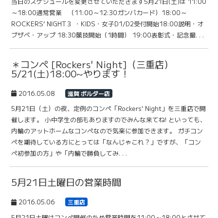
当日のスケジュールを変更させていただきます5月21日(土)は 11:00
～18:00通常営業 （11:00～12:30ガンバカード）18:00～
ROCKERS’ NIGHT３ ・KIDS・女子D1/D2受付開始18:00説明・オ
ブザベ・アップ 18:30競技開始（1時間） 19:00表彰式・記念撮
. . .
＊コンペ [Rockers' Night]（三重店）
5/21(土)18:00~やります！
2016.05.08
滋賀 ボルダー店
5月21日（土）の夜、定例のコンペ「Rockers' Night」を三重店で開
催します。 小中学生の部もありますのでみんな来てね! といっても、
内輪のアットホームなコンペなので気楽に参加できます。 ガチコン
ペを期待している方にとっては「なんじゃこれ？」ですが、「コン
ペ初参加の方」や「内輪で勝負してみ
. . .
5月21日土曜日の営業時間
2016.05.06
三重店
5月21日土曜はコンペ開催のため営業時間を11:00～18:00とさせて