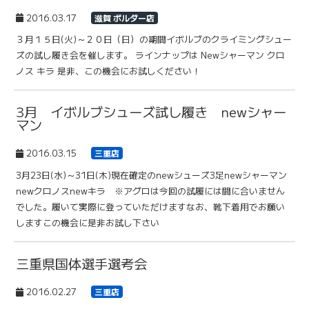
2016.03.17
滋賀 ボルダー店
３月１５日(火)～２０日（日）の期間イボルブのクライミングシュー
ズの試し履き会を催します。 ラインナップは Newシャーマン クロ
ノス キラ 是非、この機会にお試しください！
3月 イボルブシューズ試し履き newシャー
マン
2016.03.15
三重店
3月23日(水)～31日(木)現在確定のnewシューズ3足newシャーマン
newクロノスnewキラ ※アグロは今回の試履には間に合いません
でした。履いて実際に登っていただけますなお、靴下着用でお願い
しますこの機会に是非お試し下さい
三重県国体選手選考会
2016.02.27
三重店