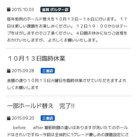
2015.10.03
滋賀 ボルダー店
毎年恒例のホールド替えを１０月１３日～１６日に行います。 １７
日は新しい課題をお楽しみください。 １２日１９：００からはテー
プをはがしますのでご了承ください。 ４日間お休みになりご迷惑を
おかけいたしますが、 よろしくお願いいたします。
１０月１３日臨時休業
2015.09.28
三重店
表題の通り１０月１３日火曜日を臨時休業させていただきますよろ
しくお願いします
一部ホールド替え 完了!!
2015.09.20
三重店
before after 撮影時間の違いはありますが洗いたてのホール
ドはきれいですね～今回は全体的に1グレード優しめの課題設定にさ