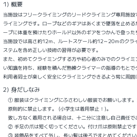
1) 概要
当施設はフリークライミングのリードクライミング専用施設
ライミングです。ロープなどのギアはあくまで墜落を止める
ープに体重を預けたりホールド以外のギアをつかんで登った
当施設では高さ約12ｍ、ルートスケール約12～20ｍのク
ステムを含め正しい技術の習得が必要です。
また、初めてクライミングする方や初心者のみでのクライミ
い知識を持ち、経験を積んだ熟練クライマーの指導のもとで
利用者同士が楽しく安全にクライミングできるよう常に周囲
2) 身だしなみ
① 服装はクライミングにふさわしい服装でお願いします
原則的に禁止します。
(小学生は着用禁止！)。
致し方なく着用される場合は、十二分に注意し自己責任で
② 手足の爪は短く切ってください。付け爪は原則禁止です
③ 装飾品をすべて外し、長い髪は後ろでまとめてください