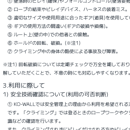
① 墜落時のビレイ(確保)やフォールコントロール(墜落姿
② ロープの結束やビレイデバイス、ハーネスの装着ミス。
③ 適切なサイズや使用用途に合ったギア(道具)を使用して
④ ギアの使用方法の間違い(ギアの破損や損傷)。
⑤ ルート上(壁の中)での他者との接触。
⑥ ホールドの回転、破損。(※注1)
⑦ クライミング中の身体の酷使による事故及び障害。
※注1) 回転破損については定期チェックで万全を期して
解していただくことで、不意の時にも対応しやすくなります
3.利用に際して
1) 安全技術確認について(利用の可否判断)
① KO-WALLでは安全管理上の理由から利用を希望さ
です。「クライミング」では登るときのロープワークやク
識などの確認を行います。
また、クライミングされずにビレイだけされる方やビレイ