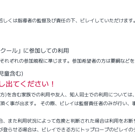
若しくは指導者の監督及び責任の下、ビレイしていただけます
「スクール」に参加しての利用
はそれぞれの参加規程に準じます。参加希望者の方は要綱など
児童含む)
し出てください！
⽅)を含む家族での利⽤や友⼈、知⼈同⼠での利⽤については、
て頂く事が出ます。 その際、ビレイは監督責任者のみが⾏い
合、また利用状況によって危険と判断された場合は利用をお断
が登らせる場合は、ビレイできる方にトップロープのビレイの