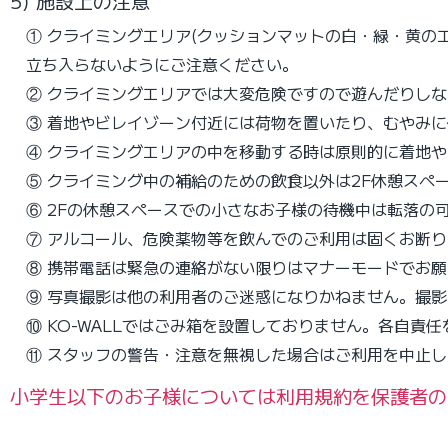
5) 施設上の注意
① クライミングエリア(クッションマットの白・緑・黄
立ち入らないようにご注意ください。
② クライミングエリアでは大変危険ですので遊んだりし
③ 着地やビレイゾーン付近には荷物を置いたり、むやみ
④ クライミングエリアの中を移動する時は原則的に着地
⑤ クライミング中の補給のための飲食以外は2F休憩スペ
⑥ 2Fの休憩スペースでの小さなお子様の待機中は転落の
⑦ アルコール、危険薬物等を飲んでのご利用は固くお断
⑧ 携帯電話は緊急の連絡がない限りはマナーモードでお
⑨ 写真撮影は他の利用者のご迷惑になりかねません。撮
⑩
KO-WALLではごみ箱を設置しておりません。各自責
⑪ スタッフの警告・注意を無視した場合はご利用を中止
小学生以下のお子様については利用規約を保護者の