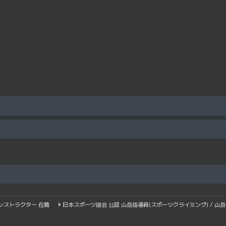
ンストラクター 在籍
日本スポーツ協会 公認 山岳指導員(スポーツクライミング) / 山