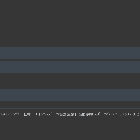
ンストラクター 在籍
日本スポーツ協会 公認 山岳指導員(スポーツクライミング) / 山