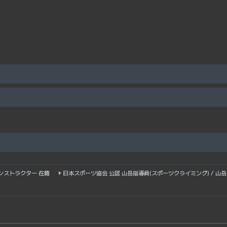
ンストラクター 在籍
日本スポーツ協会 公認 山岳指導員(スポーツクライミング) / 山